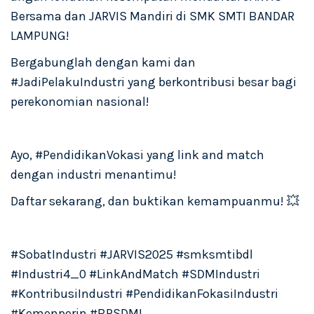
Bersama dan JARVIS Mandiri di SMK SMTI BANDAR
LAMPUNG!
Bergabunglah dengan kami dan
#JadiPelakuIndustri yang berkontribusi besar bagi
perekonomian nasional!
Ayo, #PendidikanVokasi yang link and match
dengan industri menantimu!
Daftar sekarang, dan buktikan kemampuanmu! 💥
#SobatIndustri #JARVIS2025 #smksmtibdl
#Industri4_0 #LinkAndMatch #SDMIndustri
#KontribusiIndustri #PendidikanFokasiIndustri
#Kemenperin #BPSDMI