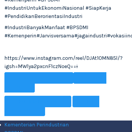
#IndustriUntukEkonomiNasional #SiapKerja
#PendidikanBerorientasiIndustri
#IndustriBanyakManfaat #BPSDMI
#Kemenperin#Jarvisversama#jagaindustri#vokasiind
https://www.instagram.com/reel/DJAt1OMN85l/?
igsh=MWlya2pxcnF1czNoeQ==
i
SHARE ON FACEBOOK
SHARE ON
TWITTER
BERITA SEBELUMNYA
BERITA
SELANJUTNYA
Kementerian Perindustrian