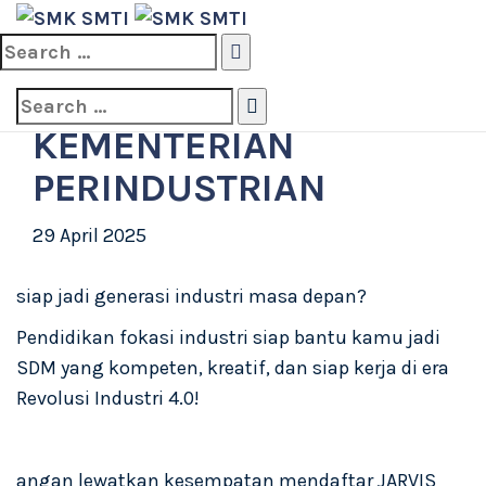
SMK SMTI
>
Berita
>
JARVIS BERSAMA KEMENTERIAN
PERINDUSTRIAN
Search
for:
JARVIS BERSAMA
Search
for:
KEMENTERIAN
PERINDUSTRIAN
29 April 2025
siap jadi generasi industri masa depan?
Pendidikan fokasi industri siap bantu kamu jadi
SDM yang kompeten, kreatif, dan siap kerja di era
Revolusi Industri 4.0!
angan lewatkan kesempatan mendaftar JARVIS